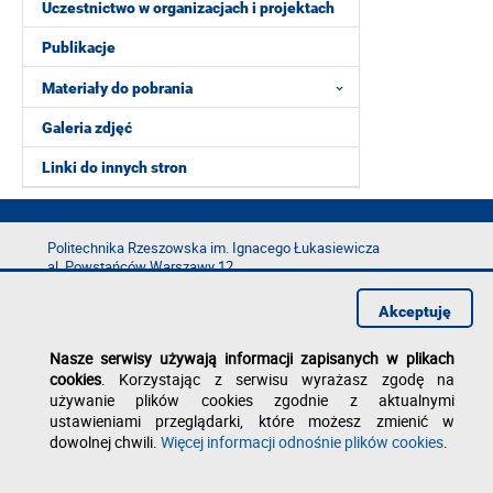
Uczestnictwo w organizacjach i projektach
Publikacje
Materiały do pobrania
Galeria zdjęć
Linki do innych stron
Politechnika Rzeszowska im. Ignacego Łukasiewicza
al. Powstańców Warszawy 12
35-029 Rzeszów
Akceptuję
tel.: +48 17 865 11 00
fax: +48 17 854 12 60
Nasze serwisy używają informacji zapisanych w plikach
e-mail:
kancelaria@prz.edu.pl
cookies
. Korzystając z serwisu wyrażasz zgodę na
Deklaracja dostępności
używanie plików cookies zgodnie z aktualnymi
Polityka prywatności
ustawieniami przeglądarki, które możesz zmienić w
Zgłoś błąd na stronie
dowolnej chwili.
Więcej informacji odnośnie plików cookies
.